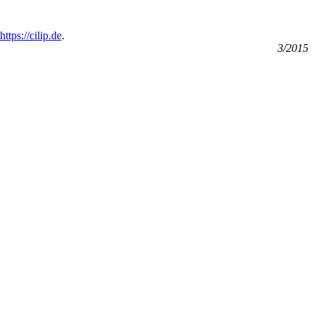
https://cilip.de
.
3/2015